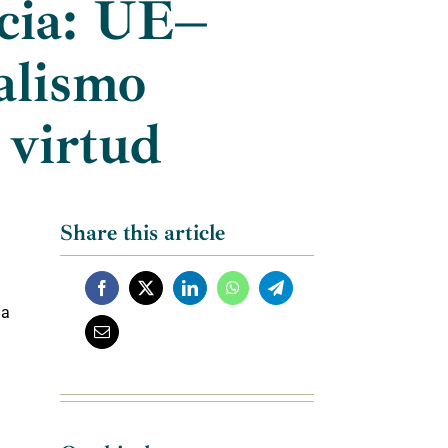
icia: UE–
alismo
 virtud
Share this article
ia