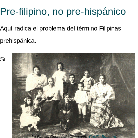
Pre-filipino, no pre-hispánico
Aquí radica el problema del término Filipinas
prehispánica.
Si
La Familia Cuenco de Cebú (foto:
Cecilia Brainard
).