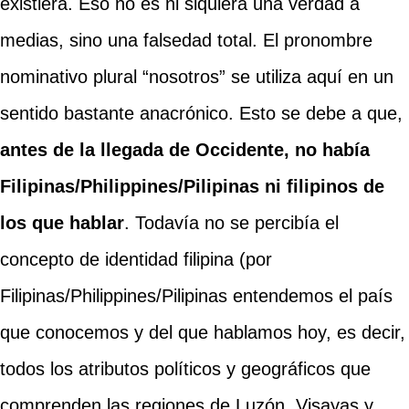
existiera. Eso no es ni siquiera una verdad a
medias, sino una falsedad total. El pronombre
nominativo plural “nosotros” se utiliza aquí en un
sentido bastante anacrónico. Esto se debe a que,
antes de la llegada de Occidente, no había
Filipinas/Philippines/Pilipinas ni filipinos de
los que hablar
. Todavía no se percibía el
concepto de identidad filipina (por
Filipinas/Philippines/Pilipinas entendemos el país
que conocemos y del que hablamos hoy, es decir,
todos los atributos políticos y geográficos que
comprenden las regiones de Luzón, Visayas y