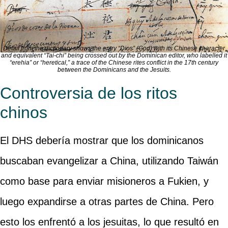
Detail from the dictionary shows the entry “Dios” (God) with its Chinese character
and equivalent “Tai-chi” being crossed out by the Dominican editor, who labelled it
“erehia” or “heretical,” a trace of the Chinese rites conflict in the 17th century
between the Dominicans and the Jesuits.
Controversia de los ritos
chinos
El DHS debería mostrar que los dominicanos
buscaban evangelizar a China, utilizando Taiwán
como base para enviar misioneros a Fukien, y
luego expandirse a otras partes de China. Pero
esto los enfrentó a los jesuitas, lo que resultó en