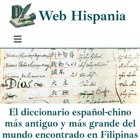
Skip
Web Hispania
to
content
Toggle
Navigation
Home
History of Spain
Historical Events
El diccionario español-chino
más antiguo y más grande del
mundo encontrado en Filipinas